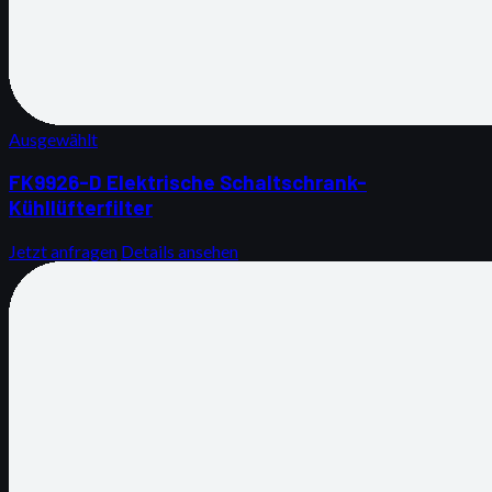
Ausgewählt
FK9926-D Elektrische Schaltschrank-
Kühllüfterfilter
Jetzt anfragen
Details ansehen