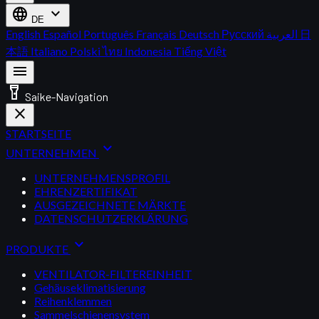
language
expand_more
DE
English
Español
Português
Français
Deutsch
Русский
العربية
日
本語
Italiano
Polski
ไทย
Indonesia
Tiếng Việt
menu
flashlight_on
Saike-Navigation
close
STARTSEITE
expand_more
UNTERNEHMEN
UNTERNEHMENSPROFIL
EHRENZERTIFIKAT
AUSGEZEICHNETE MÄRKTE
DATENSCHUTZERKLÄRUNG
expand_more
PRODUKTE
VENTILATOR-FILTEREINHEIT
Gehäuseklimatisierung
Reihenklemmen
Sammelschienensystem