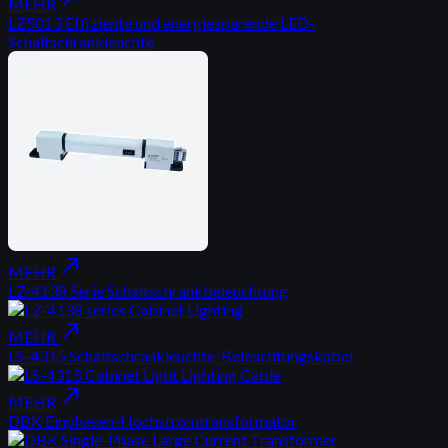
MEHR
LZ5013 Effiziente und energiesparende LED-
Schaltschrankleuchte
north_east
MEHR
LZ-4138 Serie Schaltschrankbeleuchtung
north_east
MEHR
LS-4315 Schaltschrankleuchte-Beleuchtungskabel
north_east
MEHR
DBK Einphasen-Hochstromtransformator