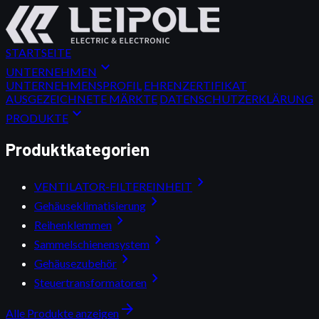
STARTSEITE
expand_more
UNTERNEHMEN
UNTERNEHMENSPROFIL
EHRENZERTIFIKAT
AUSGEZEICHNETE MÄRKTE
DATENSCHUTZERKLÄRUNG
expand_more
PRODUKTE
Produktkategorien
chevron_right
VENTILATOR-FILTEREINHEIT
chevron_right
Gehäuseklimatisierung
chevron_right
Reihenklemmen
chevron_right
Sammelschienensystem
chevron_right
Gehäusezubehör
chevron_right
Steuertransformatoren
arrow_forward
Alle Produkte anzeigen