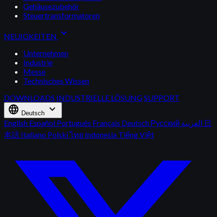
Gehäusezubehör
Steuertransformatoren
expand_more
NEUIGKEITEN
Unternehmen
Industrie
Messe
Technisches Wissen
DOWNLOADS
INDUSTRIELLE LÖSUNG
SUPPORT
language
expand_more
Deutsch
English
Español
Português
Français
Deutsch
Русский
العربية
日
本語
Italiano
Polski
ไทย
Indonesia
Tiếng Việt