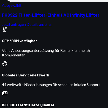
Ausgewählt
FK9922 Filter-Lüfter-Einheit AC Infinity Lüfter
Jetzt anfragen
Details ansehen
precision_manufacturing
OEM/ODM verfügbar
Volle Anpassungsunterstützung für Reihenklemmen &
Komponenten
palette
Globales Servicenetzwerk
44 weltweite Niederlassungen für schnellen lokalen Support
payments
ISO 9001 zertifizierte Qualität