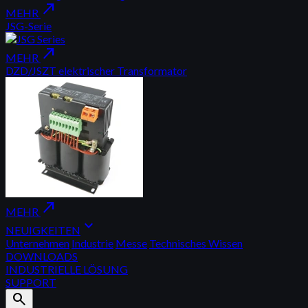
north_east
MEHR
JSG-Serie
north_east
MEHR
DZD/JSZT elektrischer Transformator
north_east
MEHR
expand_more
NEUIGKEITEN
Unternehmen
Industrie
Messe
Technisches Wissen
DOWNLOADS
INDUSTRIELLE LÖSUNG
SUPPORT
search