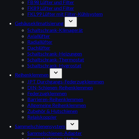
FB98 Lüfter und Filter
FK89 Lüfter und Filter
FKL99 Lüfter mit Filter-Kühlsystem
expand_more
Gehäuseklimatisierung
Schaltschrank-Klimagerät
Axiallüfter
Radiallüfter
Dachlüfter
Schaltschrank-Heizungen
Schaltschrank-Thermostat
Schaltschrank-Hygrostat
expand_more
Reihenklemmen
JPT Durchgangs-Federzugklemmen
DIN-Schienen-Reihenklemmen
Federzugklemmen
Barrieren-Reihenklemmen
Allgemeine Reihenklemmen
Zubehör & Hutschienen
Relaiskoppler
expand_more
Sammelschienensystem
Sammelschienen-Adapter
Sammelschienen-Halter