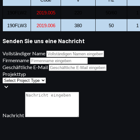
190FLW2
2019.005
220
50/60
1
190FLW3
2019.006
380
50
1
Senden Sie uns eine Nachricht
Vollständiger Name
Firmenname
Geschäftliche E-Mail
Projekttyp
expand_more
Nachricht