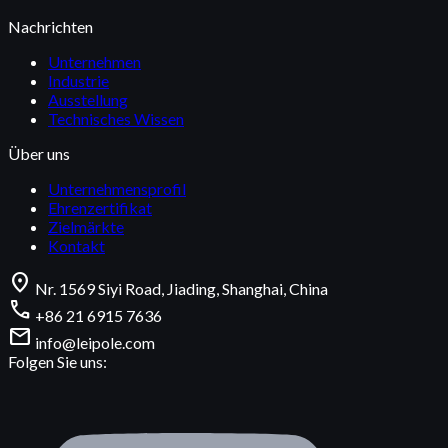
Nachrichten
Unternehmen
Industrie
Ausstellung
Technisches Wissen
Über uns
Unternehmensprofil
Ehrenzertifikat
Zielmärkte
Kontakt
location_on
Nr. 1569 Siyi Road, Jiading, Shanghai, China
call
+86 21 6915 7636
mail
info@leipole.com
Folgen Sie uns: