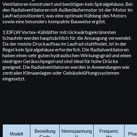
Ventilatoren konstruiert und benötigen kein Spiralgehäuse. Bei
den Radialventilatoren mit Außenläufermotor ist der Motor im
Laufrad positioniert, was eine optimale Kühlung des Motors
sowie eine besonders kompakte Bauweise ergibt.
133FLW Vortex-Kühllüfter mit rückwärtsgekrümmten
Schaufeln werden hauptsächlich für die Ansaugung verwendet.
Da der meiste Druckaufbau im Laufrad stattfindet, ist in der
Regel kein Spiralgehäuse erforderlich. Die Radialventilatoren
haben einen sehr guten hydraulischen Wirkungsgrad und einen
niedrigen Geräuschpegel und sind ideal für hohe Drücke
geeignet. Die Radialventilatoren werden in Anwendungen wie
zentralen Klimaanlagen oder Gebäudelüftungssystemen
eingesetzt.
Bestellung
Nennspannung
Frequenz
Modell
Pha
Code
V
Hz