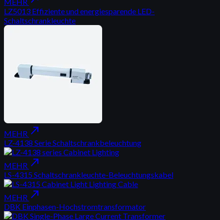
MEHR
LZ5013 Effiziente und energiesparende LED-
Schaltschrankleuchte
north_east
MEHR
LZ-4138 Serie Schaltschrankbeleuchtung
north_east
MEHR
LS-4315 Schaltschrankleuchte-Beleuchtungskabel
north_east
MEHR
DBK Einphasen-Hochstromtransformator