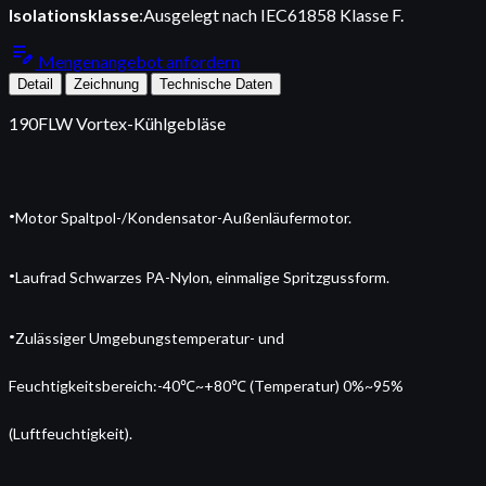
Isolationsklasse
:Ausgelegt nach IEC61858 Klasse F.
edit_note
Mengenangebot anfordern
Detail
Zeichnung
Technische Daten
190FLW Vortex-Kühlgebläse
·
Motor Spaltpol-/Kondensator-Außenläufermotor.
·
Laufrad Schwarzes PA-Nylon, einmalige Spritzgussform.
·
Zulässiger Umgebungstemperatur- und
Feuchtigkeitsbereich:-40℃~+80℃ (Temperatur) 0%~95%
(Luftfeuchtigkeit).