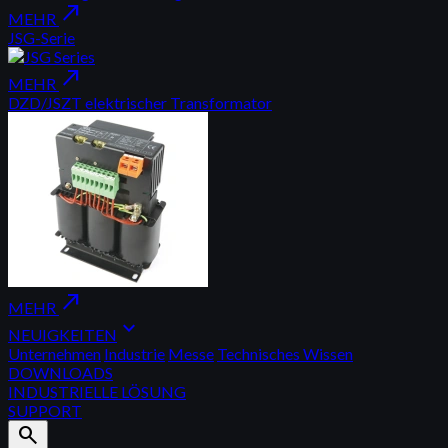
north_east
MEHR
JSG-Serie
north_east
MEHR
DZD/JSZT elektrischer Transformator
north_east
MEHR
expand_more
NEUIGKEITEN
Unternehmen
Industrie
Messe
Technisches Wissen
DOWNLOADS
INDUSTRIELLE LÖSUNG
SUPPORT
search