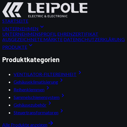
STARTSEITE
expand_more
UNTERNEHMEN
UNTERNEHMENSPROFIL
EHRENZERTIFIKAT
AUSGEZEICHNETE MÄRKTE
DATENSCHUTZERKLÄRUNG
expand_more
PRODUKTE
Produktkategorien
chevron_right
VENTILATOR-FILTEREINHEIT
chevron_right
Gehäuseklimatisierung
chevron_right
Reihenklemmen
chevron_right
Sammelschienensystem
chevron_right
Gehäusezubehör
chevron_right
Steuertransformatoren
arrow_forward
Alle Produkte anzeigen