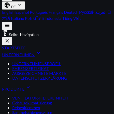
language
expand_more
DE
English
Español
Português
Français
Deutsch
Русский
العربية
日
本語
Italiano
Polski
ไทย
Indonesia
Tiếng Việt
menu
flashlight_on
Saike-Navigation
close
STARTSEITE
expand_more
UNTERNEHMEN
UNTERNEHMENSPROFIL
EHRENZERTIFIKAT
AUSGEZEICHNETE MÄRKTE
DATENSCHUTZERKLÄRUNG
expand_more
PRODUKTE
VENTILATOR-FILTEREINHEIT
Gehäuseklimatisierung
Reihenklemmen
Sammelschienensystem