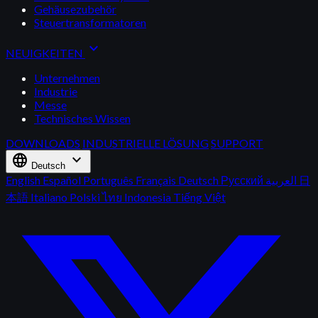
Gehäusezubehör
Steuertransformatoren
expand_more
NEUIGKEITEN
Unternehmen
Industrie
Messe
Technisches Wissen
DOWNLOADS
INDUSTRIELLE LÖSUNG
SUPPORT
language
expand_more
Deutsch
English
Español
Português
Français
Deutsch
Русский
العربية
日
本語
Italiano
Polski
ไทย
Indonesia
Tiếng Việt